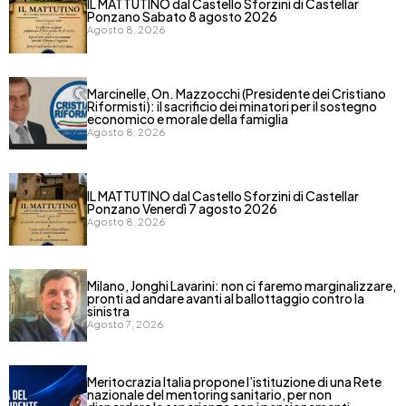
IL MATTUTINO dal Castello Sforzini di Castellar
Ponzano Sabato 8 agosto 2026
Agosto 8, 2026
Marcinelle, On. Mazzocchi (Presidente dei Cristiano
Riformisti): il sacrificio dei minatori per il sostegno
economico e morale della famiglia
Agosto 8, 2026
IL MATTUTINO dal Castello Sforzini di Castellar
Ponzano Venerdì 7 agosto 2026
Agosto 8, 2026
Milano, Jonghi Lavarini: non ci faremo marginalizzare,
pronti ad andare avanti al ballottaggio contro la
sinistra
Agosto 7, 2026
Meritocrazia Italia propone l’istituzione di una Rete
nazionale del mentoring sanitario, per non