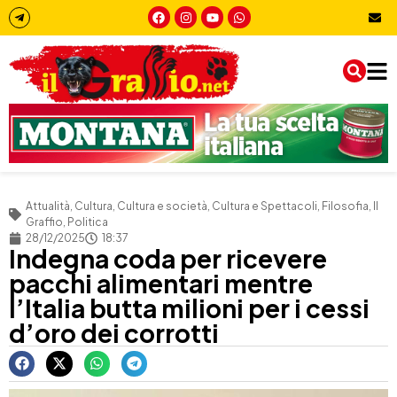
Attualità
,
Cultura
,
Cultura e società
,
Cultura e Spettacoli
,
Filosofia
,
Il
Graffio
,
Politica
28/12/2025
18:37
Indegna coda per ricevere
pacchi alimentari mentre
l’Italia butta milioni per i cessi
d’oro dei corrotti