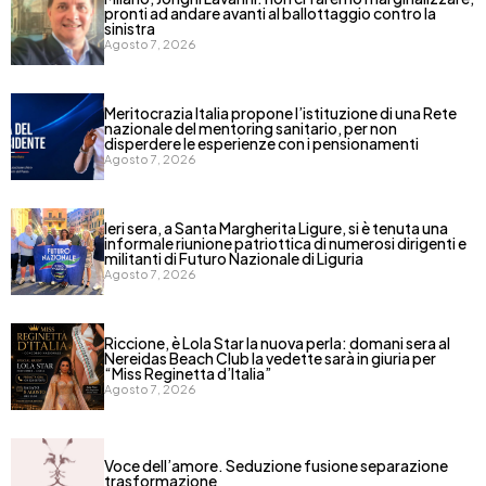
pronti ad andare avanti al ballottaggio contro la
sinistra
Agosto 7, 2026
Meritocrazia Italia propone l’istituzione di una Rete
nazionale del mentoring sanitario, per non
disperdere le esperienze con i pensionamenti
Agosto 7, 2026
Ieri sera, a Santa Margherita Ligure, si è tenuta una
informale riunione patriottica di numerosi dirigenti e
militanti di Futuro Nazionale di Liguria
Agosto 7, 2026
Riccione, è Lola Star la nuova perla: domani sera al
Nereidas Beach Club la vedette sarà in giuria per
“Miss Reginetta d’Italia”
Agosto 7, 2026
Voce dell’amore. Seduzione fusione separazione
trasformazione