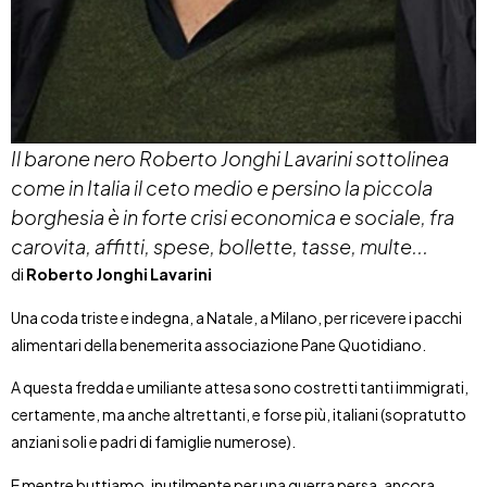
Il barone nero Roberto Jonghi Lavarini sottolinea
come in Italia il ceto medio e persino la piccola
borghesia è in forte crisi economica e sociale, fra
carovita, affitti, spese, bollette, tasse, multe...
di
Roberto Jonghi Lavarini
Una coda triste e indegna, a Natale, a Milano, per ricevere i pacchi
alimentari della benemerita associazione Pane Quotidiano.
A questa fredda e umiliante attesa sono costretti tanti immigrati,
certamente, ma anche altrettanti, e forse più, italiani (sopratutto
anziani soli e padri di famiglie numerose).
E mentre buttiamo, inutilmente per una guerra persa, ancora