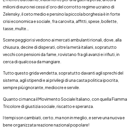
milioni di euro nei cessi d’oro del corrotto regime ucraino di
Zelensky, il ceto medio e persino la piccola borghesia è in forte
crisi economica e sociale, fra carovita, affitti, spese, bollette,
tasse, multe…
Scene peggiori si vedono ai mercati ambulanti rionali, dove, alla
chiusura, decine di disperati, oltre la metà italiani, sopratutto
vecchi con pensioni da fame, rovistano fra gli avanzi e i rifiuti, in
cerca di qualcosa da mangiare.
Tutto questo grida vendetta, sopratutto davanti agli sprechi del
sistema, agli stipendi e ai privilegi di una casta politica ipocrita,
sempre più ignorante, mediocre e servile.
Quanto ci manca il Movimento Sociale Italiano, con quella Fiamma
Tricolore di giustizia sociale, riscatto e speranza.
I tempi son cambiati, certo, ma non in meglio, e serve una nuova e
bene organizzata reazione nazional popolare!