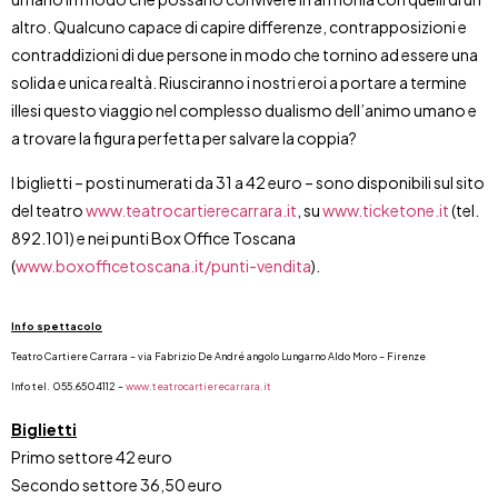
altro. Qualcuno capace di capire differenze, contrapposizioni e
contraddizioni di due persone in modo che tornino ad essere una
solida e unica realtà. Riusciranno i nostri eroi a portare a termine
illesi questo viaggio nel complesso dualismo dell’animo umano e
a trovare la figura perfetta per salvare la coppia?
I biglietti – posti numerati da 31 a 42 euro – sono disponibili sul sito
del teatro
www.teatrocartierecarrara.it
, su
www.ticketone.it
(tel.
892.101) e nei punti Box Office Toscana
(
www.boxofficetoscana.it/punti-vendita
).
Info spettacolo
Teatro Cartiere Carrara – via Fabrizio De André angolo Lungarno Aldo Moro – Firenze
Info tel. 055.6504112 –
www.teatrocartierecarrara.it
Biglietti
Primo settore 42 euro
Secondo settore 36,50 euro