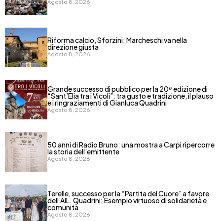
Agosto 8, 2026
Riforma calcio, Sforzini: Marcheschi va nella
direzione giusta
Agosto 8, 2026
​Grande successo di pubblico per la 20ª edizione di
“Sant’Elia tra i Vicoli”: tra gusto e tradizione, il plauso
e i ringraziamenti di Gianluca Quadrini
Agosto 8, 2026
50 anni di Radio Bruno: una mostra a Carpi ripercorre
la storia dell’emittente
Agosto 8, 2026
Terelle, successo per la “Partita del Cuore” a favore
dell’AIL. Quadrini: Esempio virtuoso di solidarietà e
comunità
Agosto 8, 2026