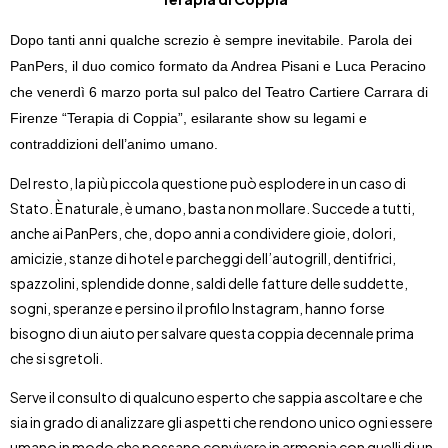
Dopo tanti anni qualche screzio è sempre inevitabile. Parola dei
PanPers, il duo comico formato da Andrea Pisani e Luca Peracino
che venerdì 6 marzo porta sul palco del Teatro Cartiere Carrara di
Firenze “Terapia di Coppia”, esilarante show su legami e
contraddizioni dell’animo umano.
Del resto, la più piccola questione può esplodere in un caso di
Stato. È naturale, è umano, basta non mollare. Succede a tutti,
anche ai PanPers, che, dopo anni a condividere gioie, dolori,
amicizie, stanze di hotel e parcheggi dell’autogrill, dentifrici,
spazzolini, splendide donne, saldi delle fatture delle suddette,
sogni, speranze e persino il profilo Instagram, hanno forse
bisogno di un aiuto per salvare questa coppia decennale prima
che si sgretoli.
Serve il consulto di qualcuno esperto che sappia ascoltare e che
sia in grado di analizzare gli aspetti che rendono unico ogni essere
umano in modo che possano convivere in armonia con quelli di un