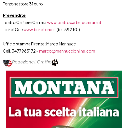
Terzo settore 31 euro
Prevendite
Teatro Cartiere Carrara
www.teatrocartierecarrara.it
TicketOne
www.ticketone.it
(tel. 892 101)
Ufficio stampa Firenze:
Marco Mannucci
Cell. 3477985172 –
marco@mannuccionline.com
Redazione Il Graffio