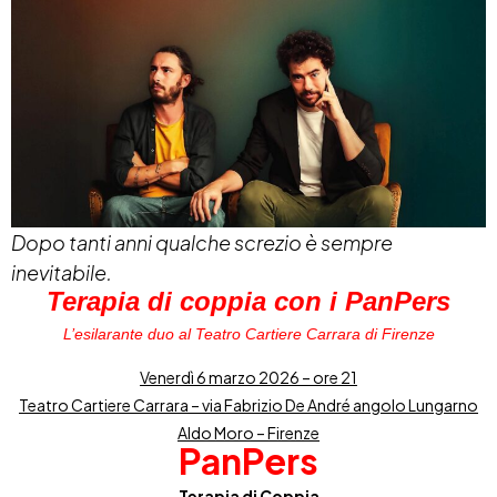
Dopo tanti anni qualche screzio è sempre
inevitabile.
Terapia di coppia con i PanPers
L’esilarante duo al Teatro Cartiere Carrara di Firenze
Venerdì 6 marzo 2026 – ore 21
Teatro Cartiere Carrara – via Fabrizio De André angolo Lungarno
Aldo Moro – Firenze
PanPers
Terapia di Coppia