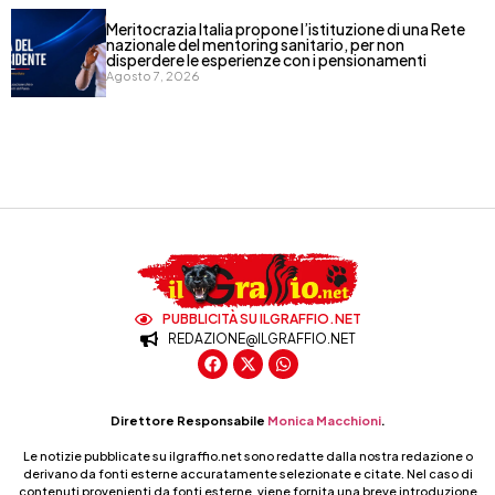
Meritocrazia Italia propone l’istituzione di una Rete
nazionale del mentoring sanitario, per non
disperdere le esperienze con i pensionamenti
Agosto 7, 2026
PUBBLICITÀ SU ILGRAFFIO.NET
REDAZIONE@ILGRAFFIO.NET
Direttore Responsabile
Monica Macchioni
.
Le notizie pubblicate su ilgraffio.net sono redatte dalla nostra redazione o
derivano da fonti esterne accuratamente selezionate e citate. Nel caso di
contenuti provenienti da fonti esterne, viene fornita una breve introduzione