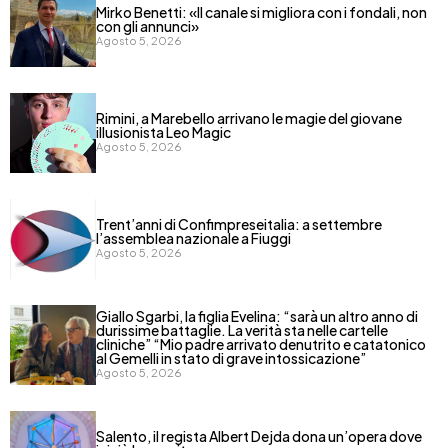
Mirko Benetti: «Il canale si migliora con i fondali, non
con gli annunci»
Agosto 5, 2026
Rimini, a Marebello arrivano le magie del giovane
illusionista Leo Magic
Agosto 5, 2026
Trent’anni di Confimpreseitalia: a settembre
l’assemblea nazionale a Fiuggi
Agosto 5, 2026
Giallo Sgarbi, la figlia Evelina: “sarà un altro anno di
durissime battaglie. La verità sta nelle cartelle
cliniche” “Mio padre arrivato denutrito e catatonico
al Gemelli in stato di grave intossicazione”
Agosto 5, 2026
Salento, il regista Albert Dejda dona un’opera dove