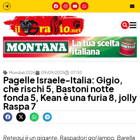
Mondiali 2026
09/09/2025
07:00
Pagelle Israele-Italia: Gigio,
che rischi 5, Bastoni notte
fonda 5, Kean è una furia 8, jolly
Raspa 7
Retegui è un gigante, Raspadori gol lampo, Barella